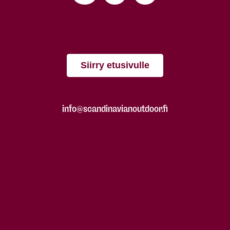
Siirry etusivulle
info@scandinavianoutdoor.fi