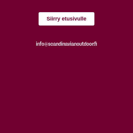
Siirry etusivulle
info@scandinavianoutdoor.fi