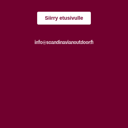
Siirry etusivulle
info@scandinavianoutdoor.fi