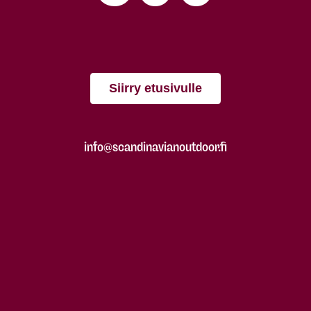
Siirry etusivulle
info@scandinavianoutdoor.fi