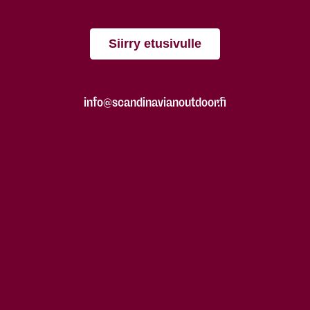
Siirry etusivulle
info@scandinavianoutdoor.fi