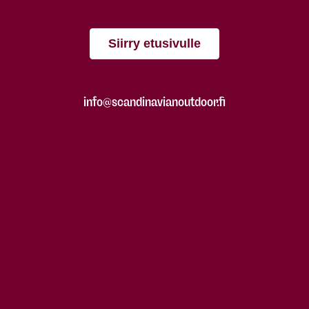
Siirry etusivulle
info@scandinavianoutdoor.fi