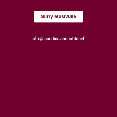
Siirry etusivulle
info@scandinavianoutdoor.fi