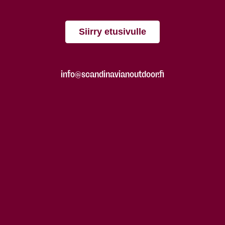
Siirry etusivulle
info@scandinavianoutdoor.fi