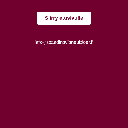
Siirry etusivulle
info@scandinavianoutdoor.fi