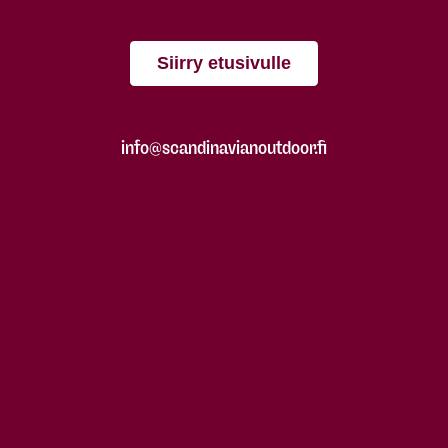
Siirry etusivulle
info@scandinavianoutdoor.fi