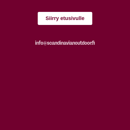
Siirry etusivulle
info@scandinavianoutdoor.fi