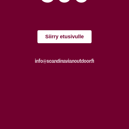
Siirry etusivulle
info@scandinavianoutdoor.fi