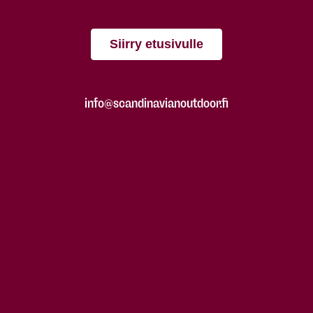
Siirry etusivulle
info@scandinavianoutdoor.fi