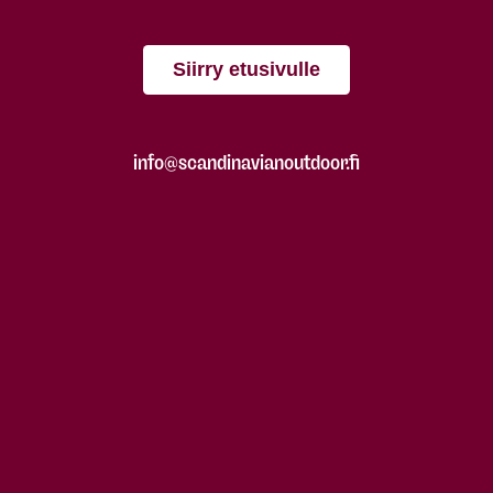
Siirry etusivulle
info@scandinavianoutdoor.fi