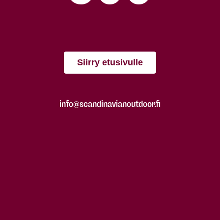
Siirry etusivulle
info@scandinavianoutdoor.fi