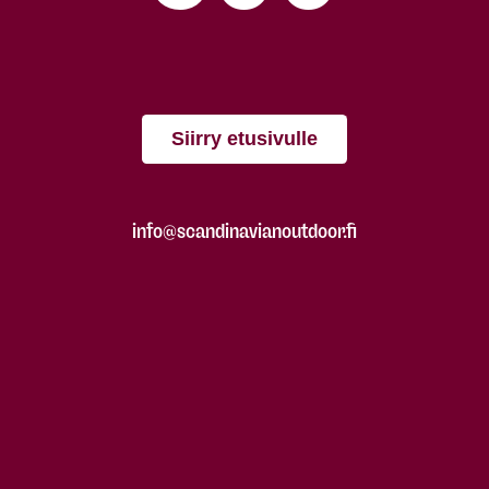
Siirry etusivulle
info@scandinavianoutdoor.fi