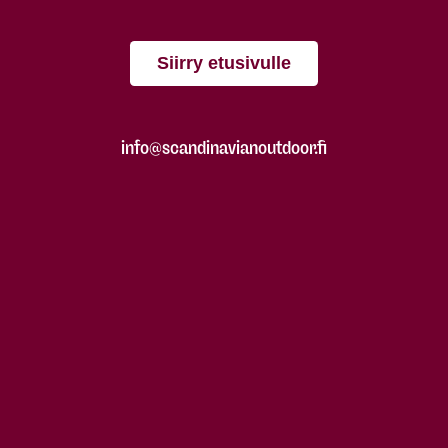
Siirry etusivulle
info@scandinavianoutdoor.fi