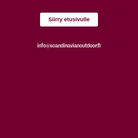
Siirry etusivulle
info@scandinavianoutdoor.fi