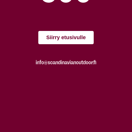
Siirry etusivulle
info@scandinavianoutdoor.fi