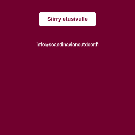
Siirry etusivulle
info@scandinavianoutdoor.fi