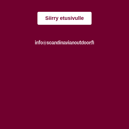
Siirry etusivulle
info@scandinavianoutdoor.fi