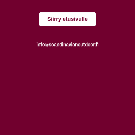
Siirry etusivulle
info@scandinavianoutdoor.fi