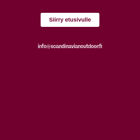
Siirry etusivulle
info@scandinavianoutdoor.fi