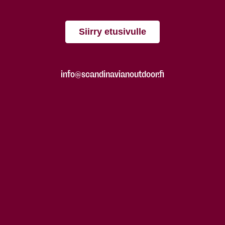
Siirry etusivulle
info@scandinavianoutdoor.fi