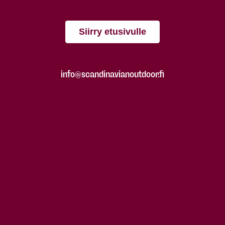
Siirry etusivulle
info@scandinavianoutdoor.fi