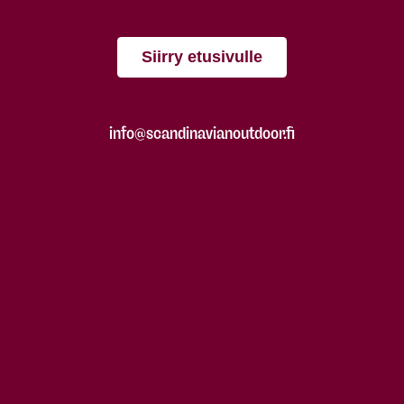
Siirry etusivulle
info@scandinavianoutdoor.fi