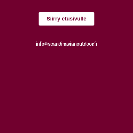
Siirry etusivulle
info@scandinavianoutdoor.fi