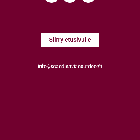
Siirry etusivulle
info@scandinavianoutdoor.fi