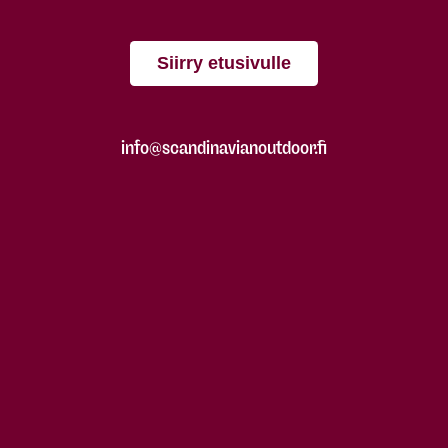
Siirry etusivulle
info@scandinavianoutdoor.fi