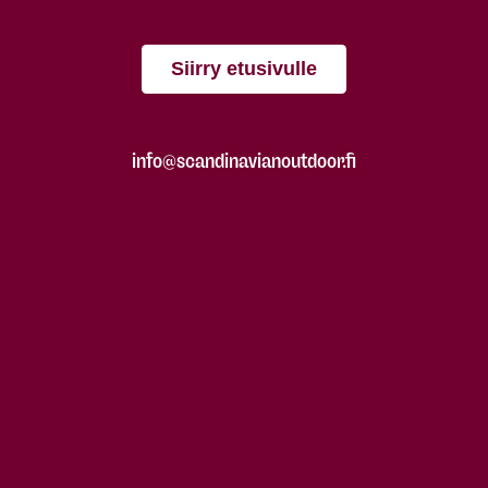
Siirry etusivulle
info@scandinavianoutdoor.fi