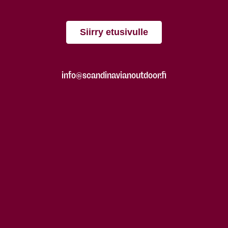
Siirry etusivulle
info@scandinavianoutdoor.fi