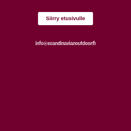
Siirry etusivulle
info@scandinavianoutdoor.fi