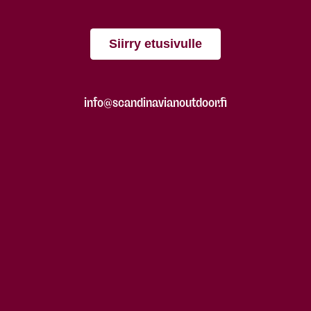
Siirry etusivulle
info@scandinavianoutdoor.fi