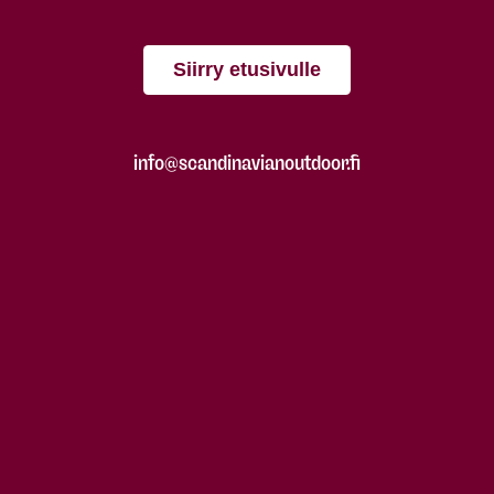
Siirry etusivulle
info@scandinavianoutdoor.fi