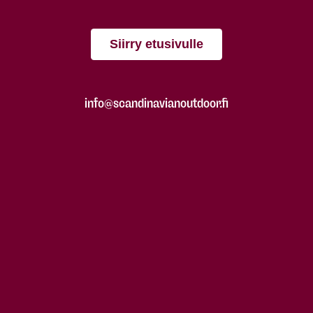
Siirry etusivulle
info@scandinavianoutdoor.fi