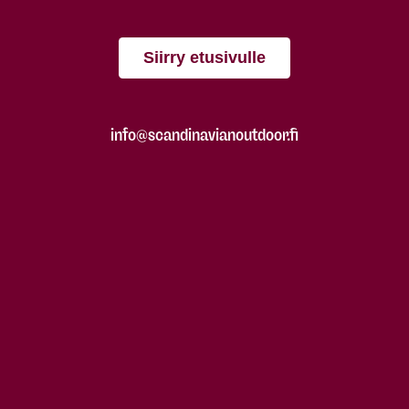
Siirry etusivulle
info@scandinavianoutdoor.fi