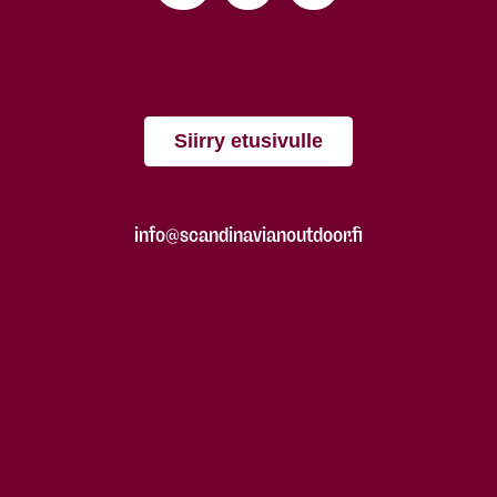
Siirry etusivulle
info@scandinavianoutdoor.fi