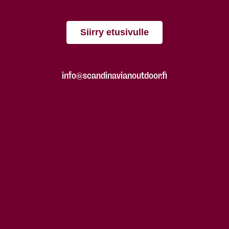
Siirry etusivulle
info@scandinavianoutdoor.fi