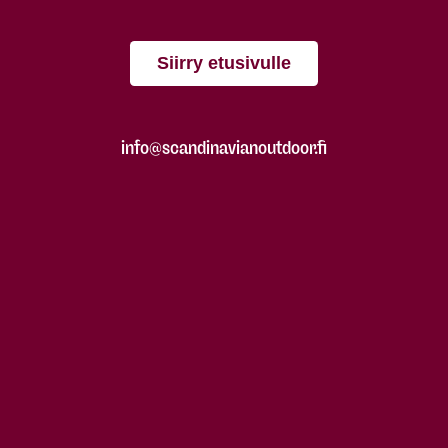
Siirry etusivulle
info@scandinavianoutdoor.fi