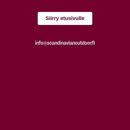
Siirry etusivulle
info@scandinavianoutdoor.fi