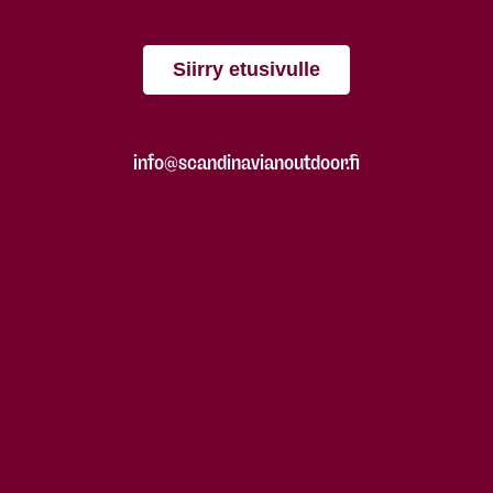
Siirry etusivulle
info@scandinavianoutdoor.fi