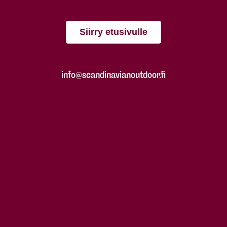
Siirry etusivulle
info@scandinavianoutdoor.fi