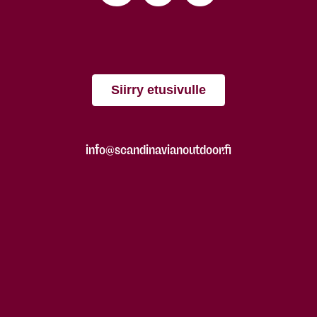
Siirry etusivulle
info@scandinavianoutdoor.fi