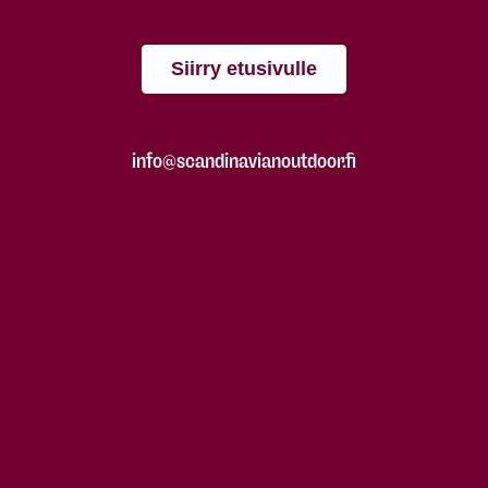
Siirry etusivulle
info@scandinavianoutdoor.fi