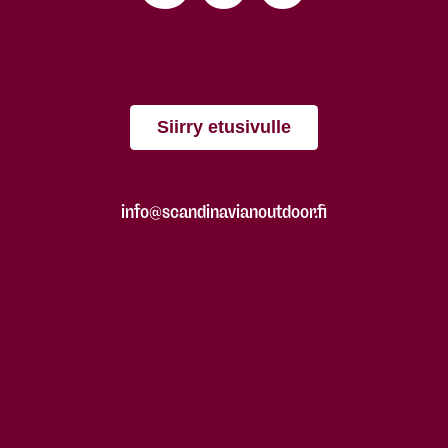
Siirry etusivulle
info@scandinavianoutdoor.fi