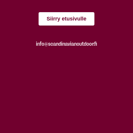
Siirry etusivulle
info@scandinavianoutdoor.fi