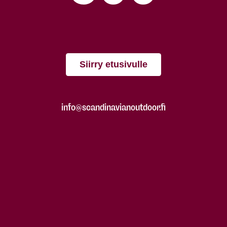
Siirry etusivulle
info@scandinavianoutdoor.fi