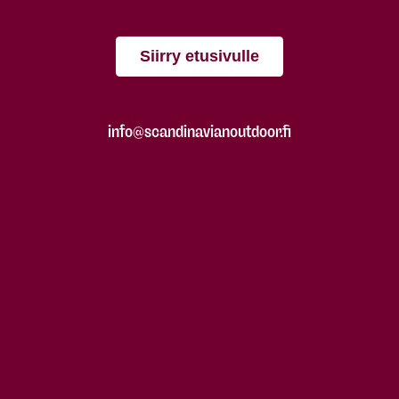
Siirry etusivulle
info@scandinavianoutdoor.fi