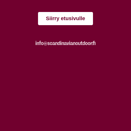
Siirry etusivulle
info@scandinavianoutdoor.fi