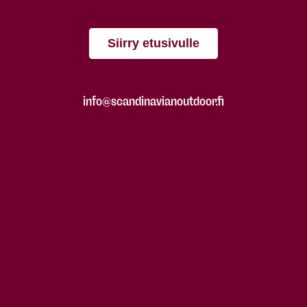
Siirry etusivulle
info@scandinavianoutdoor.fi